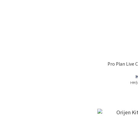
Pro Plan Live 
H
HK$