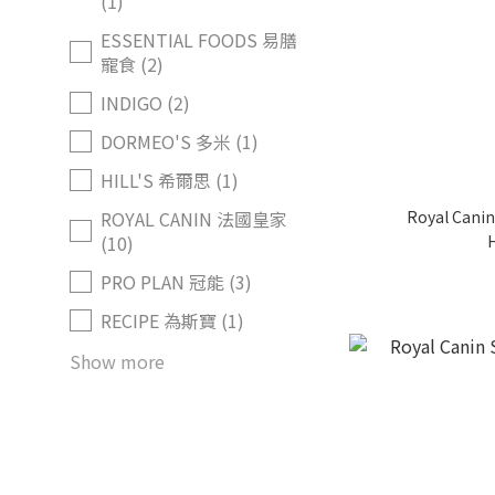
(1)
ESSENTIAL FOODS 易膳
寵食 (2)
INDIGO (2)
DORMEO'S 多米 (1)
HILL'S 希爾思 (1)
Royal Canin
ROYAL CANIN 法國皇家
(10)
PRO PLAN 冠能 (3)
RECIPE 為斯寶 (1)
Show more