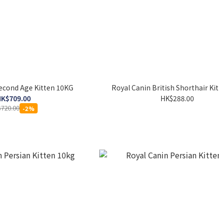
econd Age Kitten 10KG
Royal Canin British Shorthair Ki
K$709.00
HK$288.00
720.00
-2%