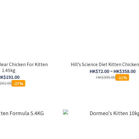
Clear Chicken For Kitten
Hill's Science Diet Kitten Chicke
1.45kg
HK$72.00 ~ HK$358.00
K$191.00
HK$395.00
-11%
261.00
-27%