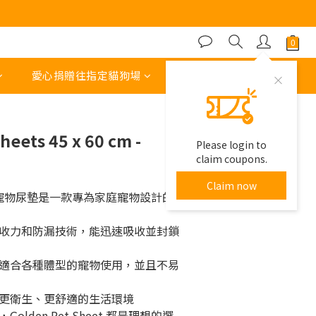
BUY NOW
愛心捐贈往指定貓狗場
其他運費 或 收費項目
heets 45 x 60 cm -
Please login to
claim coupons.
Claim now
heet 寵物尿墊是一款專為家庭寵物設計的
收力和防漏技術，能迅速吸收並封鎖
適合各種體型的寵物使用，並且不易
更衛生、更舒適的生活環境
lden Pet Sheet 都是理想的選