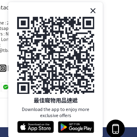
tact
e : 26382209
sapp : 26382609
s : NO.170, Hung Tsoi Tin Village, Tai Tong Road,
 Long, N.T.
:
o@tbapet.com
最佳寵物用品速遞
Download the app to enjoy more
exclusive offers