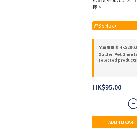
擇。
Sold
1K+
全單購買滿 HK$200.
Golden Pet Shee
selected products
HK$95.00
ADD TO CART