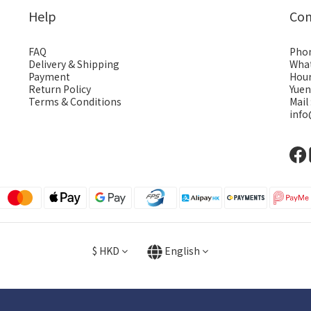
Help
Con
FAQ
Phon
Delivery & Shipping
What
Payment
Hour
Return Policy
Yuen
Terms & Conditions
Mail 
inf
$
HKD
English