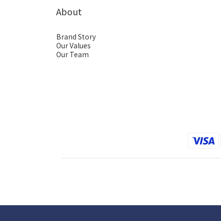
About
Brand Story
Our Values
Our Team