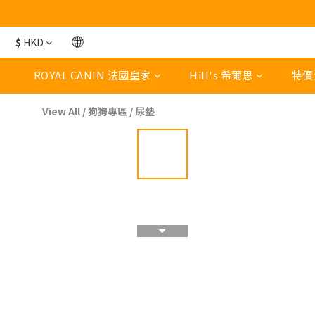
$
HKD
ROYAL CANIN 法國皇家
Hill's 希爾思
特價
View All
/
狗狗專區
/
尿墊