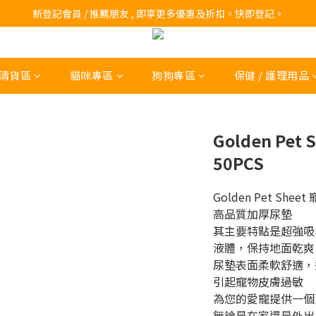
訂購滿$200 即可免費送貨!
新登記會員 / 推薦朋友 , 即享更多優惠及折扣。快即登記。
訂購滿$200 即可免費送貨!
清貨區
貓咪專區
狗狗專區
保健 / 護理用品
Golden Pet S
50PCS
Golden Pet S
高品質加厚尿墊
其主要特點是超強吸
液體，保持地面乾爽
尿墊表面柔軟舒適，
引起寵物皮膚過敏
為您的愛寵提供一個
無論是在家還是外出，Go