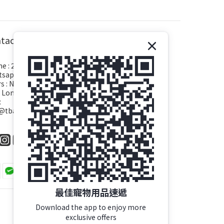
tact
e : 26382209
sapp : 26382609
s : NO.170, Hung Tsoi Tin Village, Tai Tong Road,
 Long, N.T.
:
o@tbapet.com
最佳寵物用品速遞
Download the app to enjoy more
exclusive offers