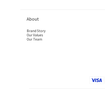
About
Brand Story
Our Values
Our Team