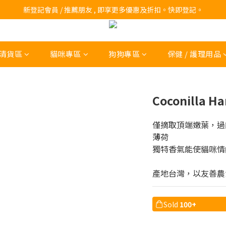
訂購滿$200 即可免費送貨!
新登記會員 / 推薦朋友 , 即享更多優惠及折扣。快即登記。
訂購滿$200 即可免費送貨!
清貨區
貓咪專區
狗狗專區
保健 / 護理用品
Coconilla H
僅摘取頂端嫩葉，過
薄荷
獨特香氣能使貓咪情
產地台灣，以友善農
Sold
100+