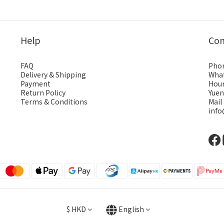
Help
Con
FAQ
Phon
Delivery & Shipping
What
Payment
Hour
Return Policy
Yuen
Terms & Conditions
Mail 
inf
$
HKD
English