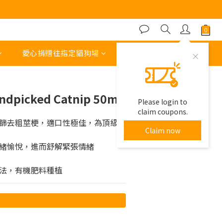
BUY NOW
愛心捐贈往指定貓狗場
其他運費 或 收費項目
andpicked Catnip 50ml
Please login to
claim coupons.
篩去粗莖梗，適口性極佳，為頂級貓
Claim now
緒愉悅，進而舒解緊張情緒
法，有機肥料種植