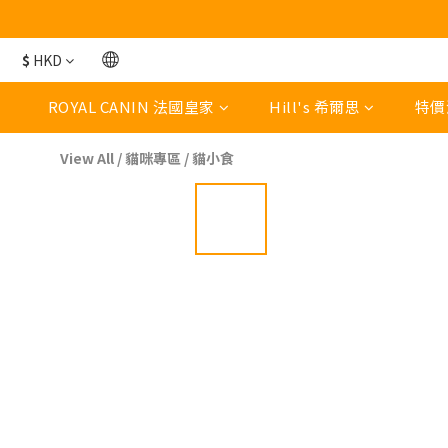
$
HKD
ROYAL CANIN 法國皇家
Hill's 希爾思
特價
View All
/
貓咪專區
/
貓小食