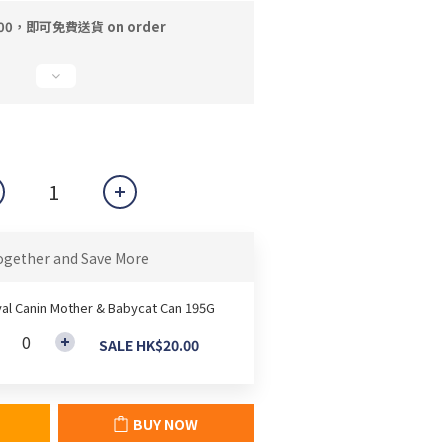
00，即可免費送貨 on order
ogether and Save More
al Canin Mother & Babycat Can 195G
SALE HK$20.00
BUY NOW