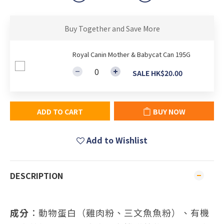
Buy Together and Save More
Royal Canin Mother & Babycat Can 195G
SALE HK$20.00
ADD TO CART
BUY NOW
Add to Wishlist
DESCRIPTION
成分
：動物蛋白（雞肉粉、三文魚魚粉）、有機