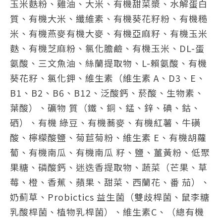
玉米麩粉、雞油、大米、有機甜菜漿、水解蛋白
質、有機大米、纖維素、有機葵花籽粉、有機糙
米、有機燕麥有機大麥、有機亞麻籽、有機玉米
麩、有機芝麻粉、氯化膽鹼、有機玉米、DL-蛋
氨酸、三文魚油、絲蘭提取物、L-賴氨酸、有機
葵花籽、氯化鉀、維生素（維生素 A、D3、E、
B1、B2、B6、B12、泛酸鈣、菸酸、生物素、
葉酸）、礦物 質（鐵、銅、錳、鋅、碘、鈷、
硒）、有機 綠豆、有機蕎麥、有機紅薯、牛磺
酸、檸檬酸鹽、菊苣菊粉、維生素 E、有機胡蘿
蔔、有機南瓜、有機南瓜 籽、鹽、薑黃粉、低聚
果糖、磷酸鈣、迷迭香提取物、蔬菜（芒果、草
莓、橙、香蕉、蘋果、甜菜、西蘭花、番 茄）、
奶薊草、Probictics 益生菌（雙歧桿菌、鼠李糖
乳酸桿菌、植物乳桿菌）、維生素C、（總有機