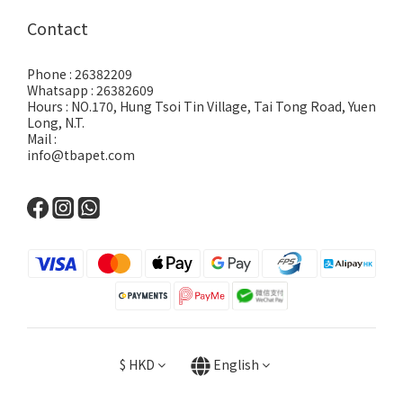
Contact
Phone : 26382209
Whatsapp : 26382609
Hours : NO.170, Hung Tsoi Tin Village, Tai Tong Road, Yuen
Long, N.T.
Mail :
info@tbapet.com
$
HKD
English