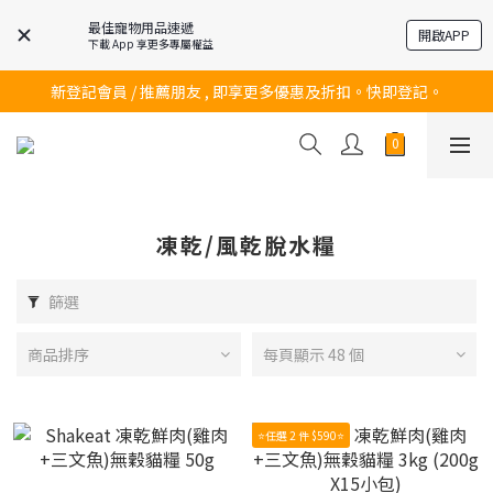
最佳寵物用品速遞
開啟APP
下載 App 享更多專屬權益
訂購滿$200 即可免費送貨!
新登記會員 / 推薦朋友 , 即享更多優惠及折扣。快即登記。
訂購滿$200 即可免費送貨!
訂購滿$200 即可免費送貨!
凍乾/風乾脫水糧
篩選
商品排序
每頁顯示 48 個
⭐任選 2 件 $590⭐