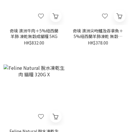
奇境 澳洲牛肉＋5%紐西蘭
奇境 澳洲尖吻鱸及吞拿魚＋
羊肺 凍乾無穀成貓糧 5KG
5%紐西蘭羊肺凍乾 無穀成
貓糧 1.8KG
HK$832.00
HK$378.00
Feline Natural 脫水凍乾生