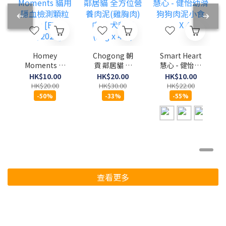
Homey
Chogong 朝
Smart Heart
Moments 貓
貢 鄰居貓 全
慧心 - 健怡幼
用隱血檢測顆
方位營養肉泥
滑狗狗肉泥小
HK$10.00
HK$20.00
HK$10.00
粒 10g [EXP
(雞胸肉)肉泥
食 15g X 4條
HK$20.00
HK$30.00
HK$22.00
11/2026]
犬貓用 (10g x
-50%
-33%
-55%
4條)
查看更多