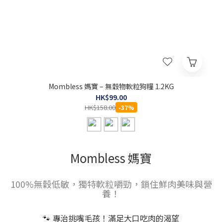
Mombless 媽寶 – 無穀物軟粒狗糧 1.2KG
HK$99.00
HK$158.00
-37%
Mombless 媽寶
100%無穀低敏，獨特軟粒嚼勁，鎖住鮮肉美味與營
養！
🐾 專治挑嘴毛孩！滿足大口吃肉的渴望