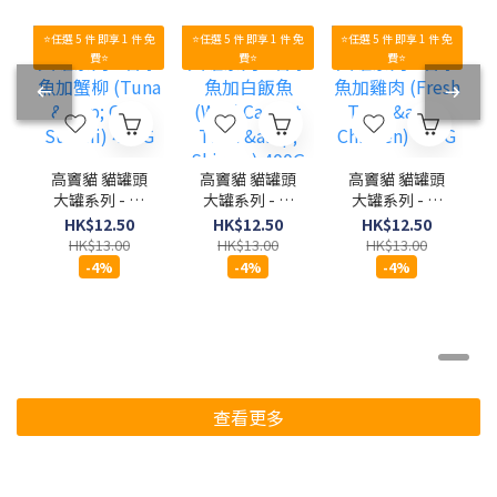
⭐任選 5 件 即享 1 件 免
⭐任選 5 件 即享 1 件 免
⭐任選 5 件 即享 1 件 免
費⭐
費⭐
費⭐
高竇貓 貓罐頭
高竇貓 貓罐頭
高竇貓 貓罐頭
大罐系列 - 吞
大罐系列 - 吞
大罐系列 - 吞
拿魚加蟹柳
拿魚加白飯魚
拿魚加雞肉
HK$12.50
HK$12.50
HK$12.50
(Tuna & Crab
(Wild Caught
(Fresh Tuna
HK$13.00
HK$13.00
HK$13.00
Surimi) 400G
Tuna &
& Chicken)
-4%
-4%
-4%
Shirasu)
400G
400G
查看更多