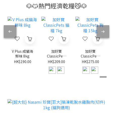
🐶😼熱門經濟乾糧😼🐶
V Plus 成貓海
加好寶
加好寶
鮮味 8kg
ClassicPets
ClassicPets
貓糧 7kg
狗糧 15kg
HK$190.00
HK$209.00
HK$275.00