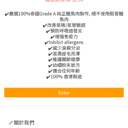
✔️嚴選100%泰國Grade A 純正鱷魚肉製作, 絕不使用假冒鱷
魚肉
✔️改善氣喘/氣管敏感
✔️預防呼吸道發炎
✔️增強免疫力
✔️Inhibit allergens
✔️減少淚痕分泌
✔️滋潤皮毛亮澤
✔️維護關節健康
✔️幼細粉末狀方
✔️適合任何年齡
✔️100% 香港製造
Enter
🦴關於我們