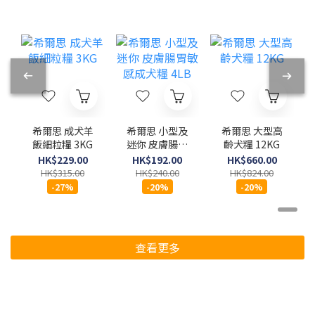
希爾思 成犬羊
希爾思 小型及
希爾思 大型高
飯細粒糧 3KG
迷你 皮膚腸胃
齡犬糧 12KG
敏感成犬糧
HK$229.00
HK$192.00
HK$660.00
4LB
HK$315.00
HK$240.00
HK$824.00
-27%
-20%
-20%
查看更多