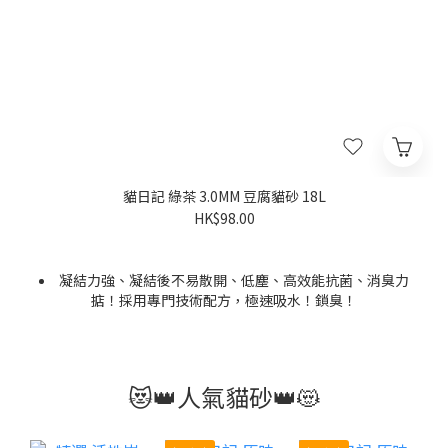
貓日記 綠茶 3.0MM 豆腐貓砂 18L
HK$98.00
凝結力強、凝結後不易散開、低塵、高效能抗菌、消臭力
掂！採用專門技術配方，極速吸水！鎖臭！
選用優質豆乳，原料成分達至食品級別，經高溫處理，安全
又放心；粉塵極低，對尿道、氣管就更健康。而且成份環保，
針對主人們要求：容易剷、唔易散、勁吸臭、用量低
均可自然生物分解。
😻👑人氣貓砂👑😻
價格為單包。
原箱= 3包