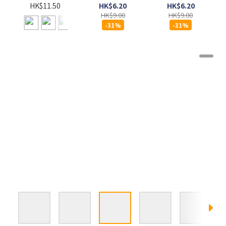
- 吞拿魚及菠
- 吞拿魚及蕃
85G x
HK$6.20
HK$6.20
HK$11.50
菜 (Grilled
茄 (Grilled
HK$9.00
HK$9.00
Tuna
Tuna
-31%
-31%
Spinach) 85G
Tomato)
85G