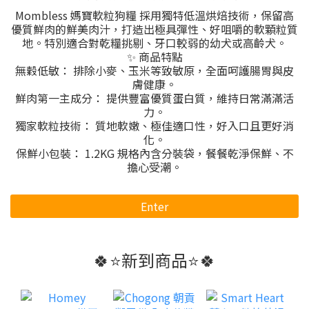
Mombless 媽寶軟粒狗糧 採用獨特低溫烘焙技術，保留高
優質鮮肉的鮮美肉汁，打造出極具彈性、好咀嚼的軟顆粒質
地。特別適合對乾糧挑剔、牙口較弱的幼犬或高齡犬。
✨ 商品特點
無穀低敏： 排除小麥、玉米等致敏原，全面呵護腸胃與皮
膚健康。
鮮肉第一主成分： 提供豐富優質蛋白質，維持日常滿滿活
力。
獨家軟粒技術： 質地軟嫩、極佳適口性，好入口且更好消
化。
保鮮小包裝： 1.2KG 規格內含分裝袋，餐餐乾淨保鮮、不
擔心受潮。
Enter
🍀⭐新到商品⭐🍀