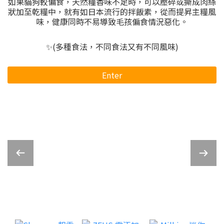
如果貓狗較偏食，天然糧香味不足時，可以壓碎或撕成肉絲
狀加至乾糧中，就有如日本流行的拌飯素，從而提昇主糧風
味，健康同時不易導致毛孩偏食情況惡化。
✨(多種食法，不同食法又有不同風味)
Enter