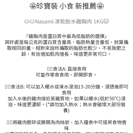
🤩珍寶裝 小食 新推薦🤩
🐶🐱Nasami 凍乾脫水雞胸肉 1KG🐱
「雞胸肉是蛋白質中最為低脂肪的選擇」
其好處是每公克的蛋白質含量高、脂肪熱量含量低，就算攝
取相同的量，相對來說所攝取的脂肪也較少，不易致肥之
餘，有效增加肌肉增長，味道更非常可口。
👍🏻食法A: 直接食用
可當作零食食用，即開即食。
👍🏻食法B: 可以加入暖水或凍水浸泡15-20分鐘，浸透後即可
食用
加入水後的雞肉接近蒸雞質地，如果以暖水(低於50˚C)浸
泡，味道更濃郁。(*請勿加入熱水；熱水會破壞大部份營
養)
👍🏻將雞肉壓碎或撕開為肉絲狀，加入糧食中可提昇食物香
味