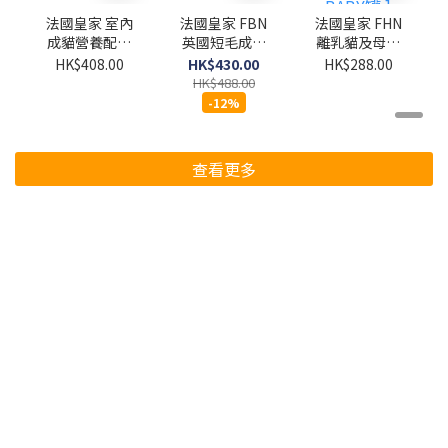
法國皇家 室內
法國皇家 FBN
法國皇家 FHN
成貓營養配方
英國短毛成貓
離乳貓及母貓
4kg
專屬配方 4kg
營養主食罐頭
HK$408.00
HK$430.00
HK$288.00
195G (原箱
HK$488.00
12罐) [粉紅色
-12%
BABY罐 ]
查看更多