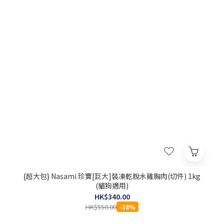
{超大包} Nasami 珍寶[巨大]裝凍乾脫水雞胸肉(切件) 1kg
(貓狗適用)
HK$340.00
HK$550.00
-38%