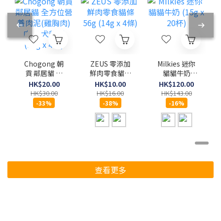
Chogong 朝
ZEUS 零添加
Milkies 迷你
貢 鄰居貓 全
鮮肉零食貓條
貓貓牛奶
方位營養肉泥
56g (14g x 4
(15g x 20杯)
HK$20.00
HK$10.00
HK$120.00
(雞胸肉)肉泥
條)
HK$30.00
HK$16.00
HK$143.00
犬貓用 (10g x
-33%
-38%
-16%
4條)
查看更多