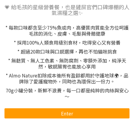
💗 給毛孩的星級營養餐，也是鏟屎官們口碑爆棚的人
氣濕糧之選✨
* 每款口味都含至少75%魚或肉，高優質肉質能全方位呵護
毛孩的消化、皮膚、毛髮與骨骼健康
* 採用100%人類食用級別食材，吃得安心又有營養
* 超過20款口味與口感選擇，再也不怕貓咪挑食
* 無麩質、無人工色素、無防腐劑、零額外添加，純淨天
然，敏感腸胃也能放心享用
* Almo Nature扣除成本後所有盈餘都用於守護地球🌍，品
牌除了愛護寵物外，同時也為環保出一份力。
70g小罐分裝，新鮮不浪費，每一口都是純粹的肉絲與安心
～
Enter