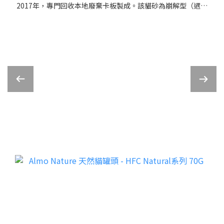
2017年，專門回收本地廢棄卡板製成。該貓砂為崩解型（遇水
崩解），採用
新顆粒配方，具有高吸水性、抗菌除臭等特性，並可直接沖入
馬桶，是香港製造的環保選擇。