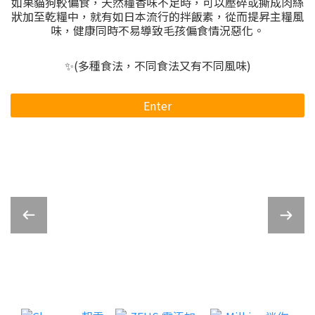
如果貓狗較偏食，天然糧香味不足時，可以壓碎或撕成肉絲
狀加至乾糧中，就有如日本流行的拌飯素，從而提昇主糧風
味，健康同時不易導致毛孩偏食情況惡化。
✨(多種食法，不同食法又有不同風味)
Enter