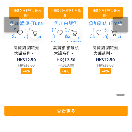
⭐任選 5 件 即享 1 件 免
⭐任選 5 件 即享 1 件 免
⭐任選 5 件 即享 1 件 免
費⭐
費⭐
費⭐
高竇貓 貓罐頭
高竇貓 貓罐頭
高竇貓 貓罐頭
大罐系列 - 吞
大罐系列 - 吞
大罐系列 - 吞
拿魚加蟹柳
拿魚加白飯魚
拿魚加雞肉
HK$12.50
HK$12.50
HK$12.50
(Tuna & Crab
(Wild Caught
(Fresh Tuna
HK$13.00
HK$13.00
HK$13.00
Surimi) 400G
Tuna &
& Chicken)
-4%
-4%
-4%
Shirasu)
400G
400G
查看更多