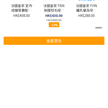
法國皇家 室內
法國皇家 FBN
法國皇家 FHN
成貓營養配方
英國短毛成貓
離乳貓及母貓
4kg
專屬配方 4kg
營養主食罐頭
HK$408.00
HK$430.00
HK$288.00
195G (原箱
HK$488.00
12罐) [粉紅色
-12%
BABY罐 ]
查看更多