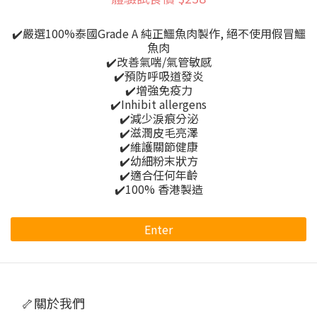
✔️嚴選100%泰國Grade A 純正鱷魚肉製作, 絕不使用假冒鱷
魚肉
✔️改善氣喘/氣管敏感
✔️預防呼吸道發炎
✔️增強免疫力
✔️Inhibit allergens
✔️減少淚痕分泌
✔️滋潤皮毛亮澤
✔️維護關節健康
✔️幼細粉末狀方
✔️適合任何年齡
✔️100% 香港製造
Enter
🦴關於我們