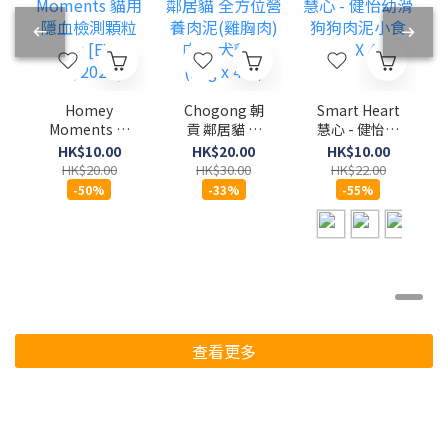
Homey
Chogong 朝
Smart Heart
Moments 貓
貢 鄰居貓 全
慧心 - 健怡幼
用隱血檢測顆
方位營養肉泥
滑狗狗肉泥小
HK$10.00
HK$20.00
HK$10.00
粒 10g [EXP
(雞胸肉)肉泥
食 15g X 4條
HK$20.00
HK$30.00
HK$22.00
11/2026]
犬貓用 (10g x
-50%
-33%
-55%
4條)
查看更多