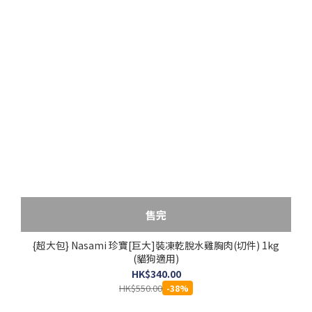
售完
{超大包} Nasami 珍寶[巨大]裝凍乾脫水雞胸肉(切件) 1kg
(貓狗適用)
HK$340.00
HK$550.00
-38%