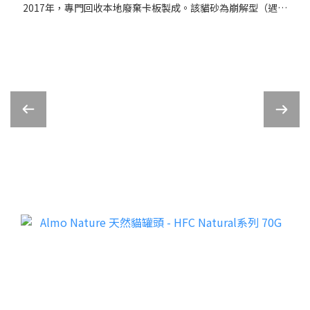
2017年，專門回收本地廢棄卡板製成。該貓砂為崩解型（遇水
崩解），採用
新顆粒配方，具有高吸水性、抗菌除臭等特性，並可直接沖入
馬桶，是香港製造的環保選擇。