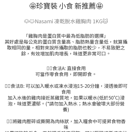
🤩珍寶裝 小食 新推薦🤩
🐶🐱Nasami 凍乾脫水雞胸肉 1KG🐱
「雞胸肉是蛋白質中最為低脂肪的選擇」
其好處是每公克的蛋白質含量高、脂肪熱量含量低，就算攝
取相同的量，相對來說所攝取的脂肪也較少，不易致肥之
餘，有效增加肌肉增長，味道更非常可口。
👍🏻食法A: 直接食用
可當作零食食用，即開即食。
👍🏻食法B: 可以加入暖水或凍水浸泡15-20分鐘，浸透後即可
食用
加入水後的雞肉接近蒸雞質地，如果以暖水(低於50˚C)浸
泡，味道更濃郁。(*請勿加入熱水；熱水會破壞大部份營
養)
👍🏻將雞肉壓碎或撕開為肉絲狀，加入糧食中可提昇食物香
味