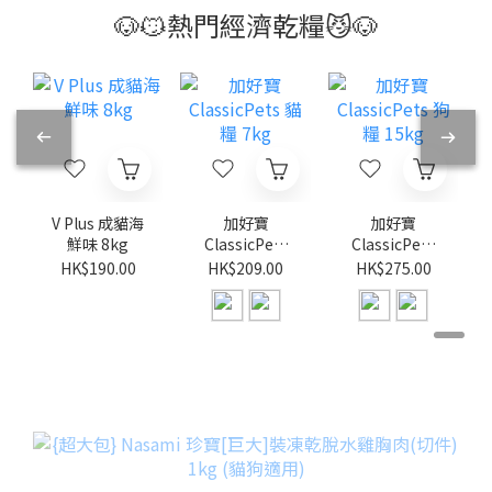
🐶😼熱門經濟乾糧😼🐶
V Plus 成貓海
加好寶
加好寶
鮮味 8kg
ClassicPets
ClassicPets
貓糧 7kg
狗糧 15kg
HK$190.00
HK$209.00
HK$275.00