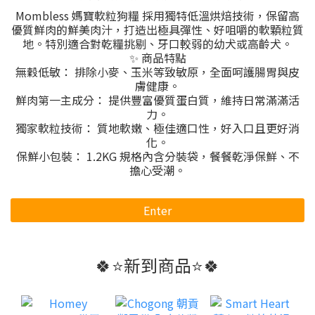
Mombless 媽寶軟粒狗糧 採用獨特低溫烘焙技術，保留高
優質鮮肉的鮮美肉汁，打造出極具彈性、好咀嚼的軟顆粒質
地。特別適合對乾糧挑剔、牙口較弱的幼犬或高齡犬。
✨ 商品特點
無穀低敏： 排除小麥、玉米等致敏原，全面呵護腸胃與皮
膚健康。
鮮肉第一主成分： 提供豐富優質蛋白質，維持日常滿滿活
力。
獨家軟粒技術： 質地軟嫩、極佳適口性，好入口且更好消
化。
保鮮小包裝： 1.2KG 規格內含分裝袋，餐餐乾淨保鮮、不
擔心受潮。
Enter
🍀⭐新到商品⭐🍀