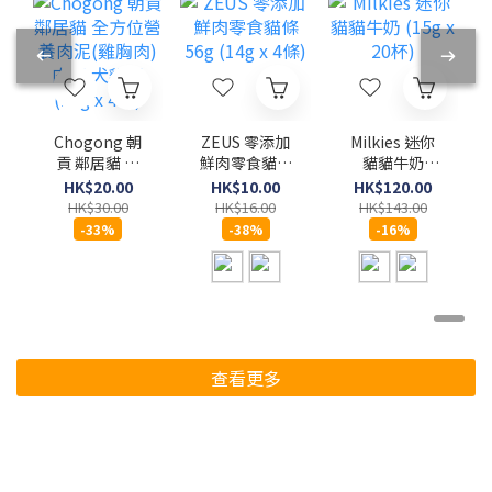
Chogong 朝
ZEUS 零添加
Milkies 迷你
貢 鄰居貓 全
鮮肉零食貓條
貓貓牛奶
方位營養肉泥
56g (14g x 4
(15g x 20杯)
HK$20.00
HK$10.00
HK$120.00
(雞胸肉)肉泥
條)
HK$30.00
HK$16.00
HK$143.00
犬貓用 (10g x
-33%
-38%
-16%
4條)
查看更多