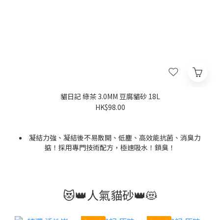
貓日記 綠茶 3.0MM 豆腐貓砂 18L
HK$98.00
凝結力強、凝結後不易散開、低塵、高效能抗菌、消臭力
掂！採用專門技術配方，極速吸水！鎖臭！
選用優質豆乳，原料成分達至食品級別，經高溫處理，安全
又放心；粉塵極低，對尿道、氣管就更健康。而且成份環保，
針對主人們要求：容易剷、唔易散、勁吸臭、用量低
均可自然生物分解。
😻👑人氣貓砂👑😻
價格為單包。
原箱= 3包