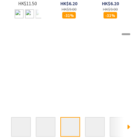
- 吞拿魚及菠
- 吞拿魚及蕃
85G x
HK$6.20
HK$6.20
HK$11.50
菜 (Grilled
茄 (Grilled
HK$9.00
HK$9.00
Tuna
Tuna
-31%
-31%
Spinach) 85G
Tomato)
85G