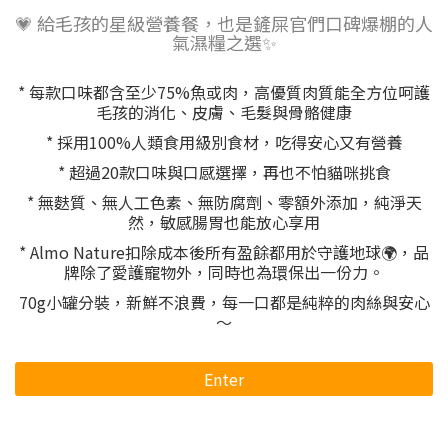
💗 給毛孩的星級營養餐，也是鏟屎官們口碑爆棚的人
氣濕糧之選✨
* 每款口味都含至少75%魚或肉，高優質肉質能全方位呵護
毛孩的消化、皮膚、毛髮與骨骼健康
* 採用100%人類食用級別食材，吃得安心又有營養
* 超過20款口味與口感選擇，再也不怕貓咪挑食
* 無麩質、無人工色素、無防腐劑、零額外添加，純淨天
然，敏感腸胃也能放心享用
* Almo Nature扣除成本後所有盈餘都用於守護地球🌍，品
牌除了愛護寵物外，同時也為環保出一份力。
70g小罐分裝，新鮮不浪費，每一口都是純粹的肉絲與安心
～
Enter