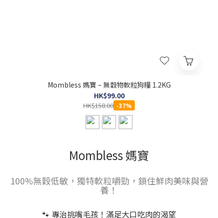
Mombless 媽寶 – 無穀物軟粒狗糧 1.2KG
HK$99.00
HK$158.00
-37%
Mombless 媽寶
100%無穀低敏，獨特軟粒嚼勁，鎖住鮮肉美味與營
養！
🐾 專治挑嘴毛孩！滿足大口吃肉的渴望