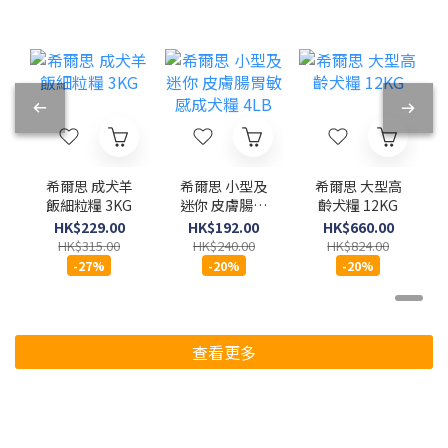
希爾思 成犬羊
希爾思 小型及
希爾思 大型高
飯細粒糧 3KG
迷你 皮膚腸胃
齡犬糧 12KG
敏感成犬糧
HK$229.00
HK$192.00
HK$660.00
4LB
HK$315.00
HK$240.00
HK$824.00
-27%
-20%
-20%
查看更多