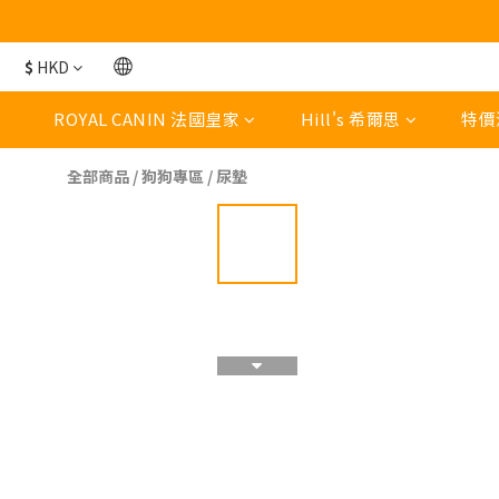
$
HKD
ROYAL CANIN 法國皇家
Hill's 希爾思
特價
全部商品
/
狗狗專區
/
尿墊