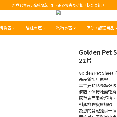
訂購滿$200 即可免費送貨!
新登記會員 / 推薦朋友 , 即享更多優惠及折扣。快即登記。
訂購滿$200 即可免費送貨!
清貨區
貓咪專區
狗狗專區
保健 / 護理用品
Golden Pet S
22片
Golden Pet S
高品質加厚尿墊
其主要特點是超強吸
液體，保持地面乾爽
尿墊表面柔軟舒適，
引起寵物皮膚過敏
為您的愛寵提供一個
無論是在家還是外出，Go