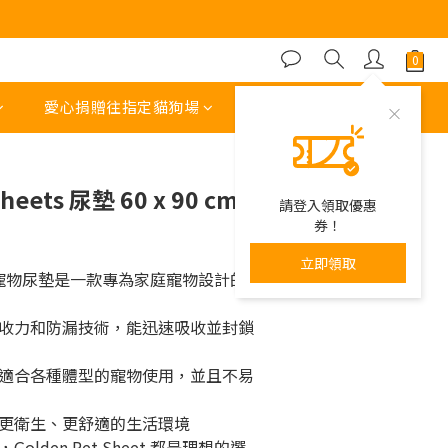
立即購買
愛心捐贈往指定貓狗場
其他運費 或 收費項目
heets 尿墊 60 x 90 cm -
請登入領取優惠
券！
立即領取
heet 寵物尿墊是一款專為家庭寵物設計的
收力和防漏技術，能迅速吸收並封鎖
適合各種體型的寵物使用，並且不易
更衛生、更舒適的生活環境
lden Pet Sheet 都是理想的選