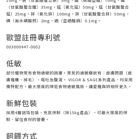
10mg，銅（甘氨酸螯合銅）5mg，鐵（硫酸亞鐵）70mg，鐵
（甘氨酸螯合鐵）35mg，錳（氧化錳）50mg，錳（甘氨酸螯合
錳）25mg，鋅（氧化鋅）100mg，鋅（甘氨酸螯合鋅）50mg，
碘（無水碘酸鈣）2mg，硒（亞硒酸鈉）0.1mg。
歐盟註冊專利號
003000447-0002
低敏
部分寵物常有食物過敏的困擾。常見的過敏癥狀有：皮膚問題（皮
膚瘙癢、掉毛）、嘔吐及腹瀉。 VIGOR & SAGE系列產品，均采用
獨特配方，最大限度的降低食物過敏風險，讓愛寵與妳相伴更久。
新鮮包裝
採用4層鋁箔包裝，充氮保鮮（除15kg產品），可最大限度的保
鮮、留住食材的營養。
飼餵方式