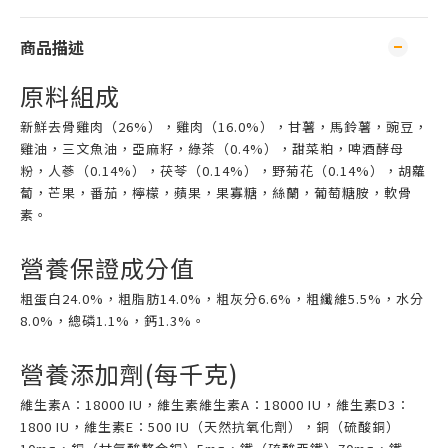
商品描述
原料組成
新鮮去骨雞肉（26%），雞肉（16.0%），甘薯，馬鈴薯，豌豆，
雞油，三文魚油，亞麻籽，綠茶（0.4%），甜菜粕，啤酒酵母
粉，人蔘（0.14%），茯苓（0.14%），野菊花（0.14%），胡蘿
蔔，芒果，番茄，檸檬，蘋果，果寡糖，絲蘭，葡萄糖胺，軟骨
素。
營養保證成分值
粗蛋白24.0%，粗脂肪14.0%，粗灰分6.6%，粗纖維5.5%，水分
8.0%，總磷1.1%，鈣1.3%。
營養添加劑(每千克)
維生素A：18000 IU，維生素維生素A：18000 IU，維生素D3：
1800 IU，維生素E：500 IU（天然抗氧化劑），銅（硫酸銅）