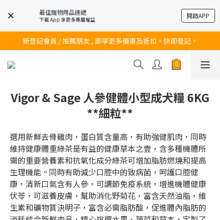
最佳寵物用品速遞
開啟APP
下載 App 享更多專屬權益
訂購滿$200 即可免費送貨!
新登記會員 / 推薦朋友 , 即享更多優惠及折扣。快即登記。
訂購滿$200 即可免費送貨!
訂購滿$200 即可免費送貨!
Vigor & Sage 人參健體小型成犬糧 6KG
**細粒**
選用新鮮去骨雞肉，蛋白質含量高，有助強健肌肉，同時
維持健康體重綠茶是有益的健康草本之壹，含多種機體所
需的重要營養素和抗氧化成分綠茶可增加脂肪燃燒和提高
生理機能。同時有助減少口腔中的致病菌，呵護口腔健
康，清新口氣含有人參，可調節免疫系統，增進機體健康
伏苓，可滋養皮膚，幫助消化野菊花，富含天然油脂，維
生素和礦物質決明子，富含必需脂肪酸，促進體內脂肪的
消耗結合新鮮肉品，精心挑選水果、蔬菜和草本，定製了