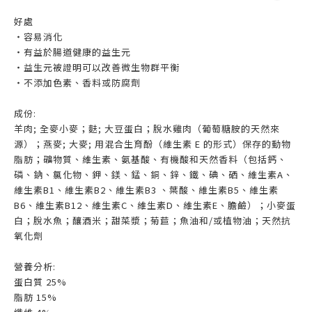
好處
‧容易消化
‧有益於腸道健康的益生元
‧益生元被證明可以改善微生物群平衡
‧不添加色素、香料或防腐劑
成份:
羊肉; 全麥小麥；麩; 大豆蛋白；脫水雞肉（葡萄糖胺的天然來
源）；燕麥; 大麥; 用混合生育酚（維生素 E 的形式）保存的動物
脂肪；礦物質、維生素、氨基酸、有機酸和天然香料（包括鈣、
磷、鈉、氯化物、鉀、鎂、錳、銅、鋅、鐵、碘、硒、維生素A、
維生素B1、維生素B2、維生素B3 、葉酸、維生素B5、維生素
B6、維生素B12、維生素C、維生素D、維生素E、膽鹼）；小麥蛋
白；脫水魚；釀酒米；甜菜漿；菊苣；魚油和/或植物油；天然抗
氧化劑
營養分析:
蛋白質 25%
脂肪 15%