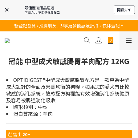
最佳寵物用品速遞
開啟APP
下載 App 享更多專屬權益
訂購滿$200 即可免費送貨!
新登記會員 / 推薦朋友 , 即享更多優惠及折扣。快即登記。
訂購滿$200 即可免費送貨!
訂購滿$200 即可免費送貨!
冠能 中型成犬敏感腸胃羊肉配方 12KG
OPTIDIGEST®中型成犬敏感腸胃配方是一款專為中型
成犬設計的全面及營養均衡的狗糧。如果您的愛犬有比較
敏感的消化系統，這款配方狗糧能有效增強消化系統健康
及容易被腸道消化吸收
體形類別：中型
蛋白質來源：羊肉
售出
20+