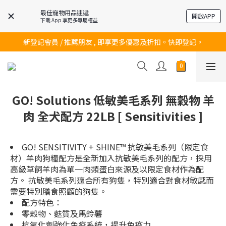
最佳寵物用品速遞
開啟APP
下載 App 享更多專屬權益
訂購滿$200 即可免費送貨!
新登記會員 / 推薦朋友 , 即享更多優惠及折扣。快即登記。
訂購滿$200 即可免費送貨!
訂購滿$200 即可免費送貨!
GO! Solutions 低敏美毛系列 無穀物 羊
肉 全犬配方 22LB [ Sensitivities ]
GO! SENSITIVITY + SHINE™ 抗敏美毛系列（限定食
材）羊肉狗糧配方是全新加入抗敏美毛系列的配方，採用
高級草飼羊肉為單一肉類蛋白來源及以限定食材作為配
方。 抗敏美毛系列適合所有狗隻，特別適合對食材敏感而
需要特別膳食照顧的狗隻。
配方特色：
零穀物、麩質及馬鈴薯
抗氧化劑強化免疫系統，提升免疫力