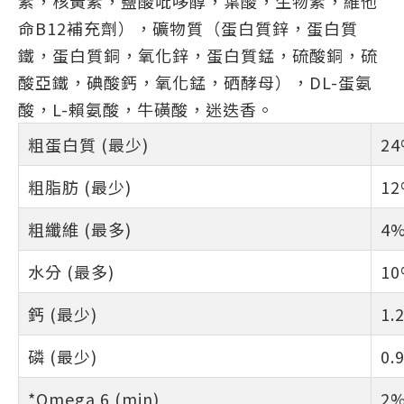
素，核黃素，鹽酸吡哆醇，葉酸，生物素，維他
命B12補充劑），礦物質（蛋白質鋅，蛋白質
鐵，蛋白質銅，氧化鋅，蛋白質錳，硫酸銅，硫
酸亞鐵，碘酸鈣，氧化錳，硒酵母），DL-蛋氨
酸，L-賴氨酸，牛磺酸，迷迭香。
粗蛋白質 (最少)
2
粗脂肪 (最少)
1
粗纖維 (最多)
4
水分 (最多)
1
鈣 (最少)
1.
磷 (最少)
0.
*Omega 6 (min)
2