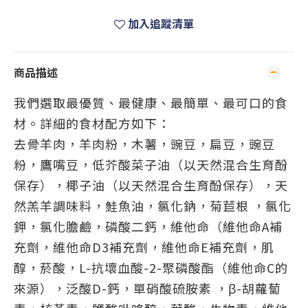
加入追蹤清單
商品描述
我們選取最優質、最健康、最簡單、最可口的食
材。詳細的食材配方如下：
去骨羊肉，羊肉粉，木薯，豌豆，扁豆，豌豆
粉，鷹嘴豆，低芥酸菜子油（以天然混合生育酚
保存），椰子油（以天然混合生育酚保存），天
然羔羊調味料，鮭魚油，氯化鈉，菊苣根 ，氯化
鉀，氯化膽鹼，磷酸二鈣，維他命（維他命A補
充劑，維他命D3補充劑，維他命E補充劑，肌
醇，菸酸，L-抗壞血酸-2-聚磷酸酯（維他命C的
來源），泛酸D-鈣，單硝酸硫胺素 ，β-胡蘿蔔