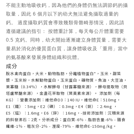
不能主動地吸收鈣，因為他們的身體仍無法調節鈣的攝
取量，因此 6 個月以下的幼犬無法避免攝取過量的
鈣。 過度攝取鈣質會導致幾類骨骼畸形情況，因此請
遵循建議的指引： 按體重計算，每天每公斤體重需要
0.5 克鈣。同時，幼犬開始逐漸建立身體質量，需要大
量易於消化的優質蛋白質，讓身體吸收及「重用」當中
的氨基酸來發展身體組織和抗體。
成分
脫水禽肉蛋白，大米，動物脂肪，分離植物蛋白*，玉米，甜菜
漿，玉米粉，水解動物蛋白，玉米蛋白，礦物質，魚油，大豆油，
果寡糖（0.34％），水解酵母（甘露寡糖來源），酵母提取物（貝
塔盧聚醣來源），金盞花萃取物（葉黃素來源）。 添加劑（每
KG）：營養添加劑：維他命D3：140 IU，維他命E：510mg，
E1（鐵）：5mg，E2（碘）：0.3mg，E4（銅）：2.4mg ，
E5（錳）：1.6mg，E6（鋅）：16mg，-技術添加劑：沉積來源
的斜發沸石：2克。分析成分：蛋白質-6％ - 脂肪含量-6％ - 膳食
纖維-1％ - 粗灰分-2％ - 溼度-79％ - 維他命E-150mg/kg。