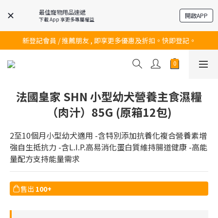
最佳寵物用品速遞
開啟APP
下載 App 享更多專屬權益
訂購滿$200 即可免費送貨!
新登記會員 / 推薦朋友 , 即享更多優惠及折扣。快即登記。
訂購滿$200 即可免費送貨!
訂購滿$200 即可免費送貨!
法國皇家 SHN 小型幼犬營養主食濕糧
（肉汁）85G (原箱12包)
2至10個月小型幼犬適用 -含特別添加抗養化複合營養素增
強自生抵抗力 -含L.I.P.高易消化蛋白質維持腸道健康 -高能
量配方支持能量需求
售出
100+