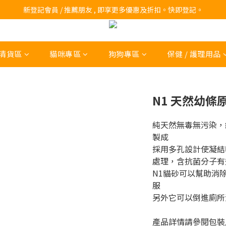
訂購滿$200 即可免費送貨!
新登記會員 / 推薦朋友 , 即享更多優惠及折扣。快即登記。
訂購滿$200 即可免費送貨!
清貨區
貓咪專區
狗狗專區
保健 / 護理用品
N1 天然幼條原味
純天然無毒無污染，
製成
採用多孔設計使凝結
處理，含抗菌分子有
N1貓砂可以幫助消
服
另外它可以倒進廁所
產品詳情請參閱包裝