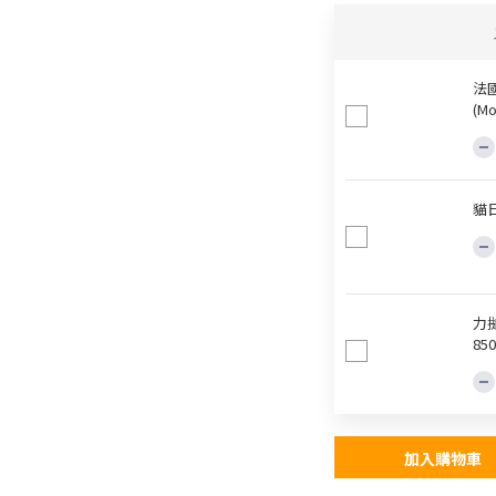
法
(Mo
貓日
力
850
加入購物車