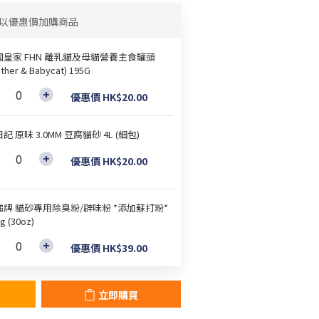
以優惠價加購商品
國皇家 FHN 離乳貓及母貓營養主食罐頭
ther & Babycat) 195G
優惠價 HK$20.00
記 原味 3.0MM 豆腐貓砂 4L (細包)
優惠價 HK$20.00
搥牌 貓砂專用除臭粉/辟味粉 *添加蘇打粉*
g (30oz)
優惠價 HK$39.00
立即購買