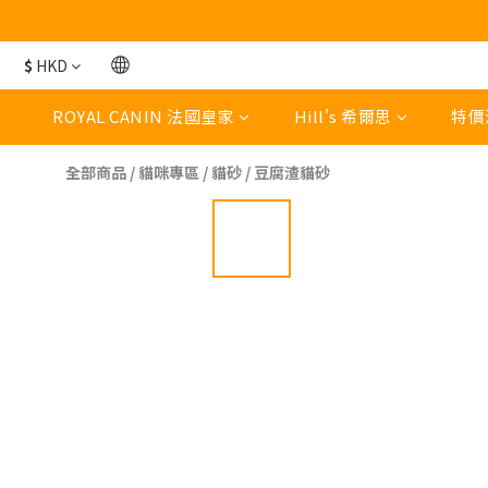
$
HKD
ROYAL CANIN 法國皇家
Hill's 希爾思
特價
全部商品
/
貓咪專區
/
貓砂
/
豆腐渣貓砂