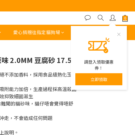
立即購買
愛心捐贈往指定貓狗場
其他運費 或 收費項目
 2.0MM 豆腐砂 17.5L
請登入領取優惠
券！
絕不添加香料，採用食品級熟化玉米
立即領取
吸附能力加倍，生產過程採高溫殺菌
效抑致細菌滋生
除難聞的貓砂味，貓仔唔會覺得唔舒
沖走，不會造成任何問題
上說明。