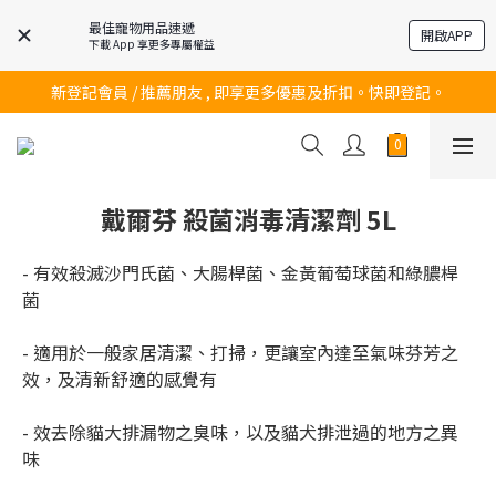
最佳寵物用品速遞
開啟APP
下載 App 享更多專屬權益
訂購滿$200 即可免費送貨!
新登記會員 / 推薦朋友 , 即享更多優惠及折扣。快即登記。
訂購滿$200 即可免費送貨!
訂購滿$200 即可免費送貨!
戴爾芬 殺菌消毒清潔劑 5L
- 有效殺滅沙門氏菌、大腸桿菌、金黃葡萄球菌和綠膿桿
菌
- 適用於一般家居清潔、打掃，更讓室內達至氣味芬芳之
效，及清新舒適的感覺有
- 效去除貓大排漏物之臭味，以及貓犬排泄過的地方之異
味