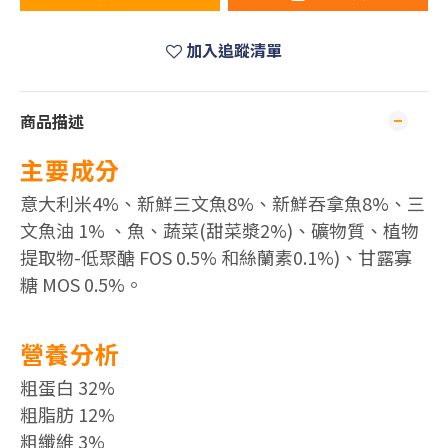
加入追蹤清單
商品描述
主要成分
意大利米4%、新鮮三文魚8%、新鮮吞拿魚8%、三
文魚油 1% 、魚、蔬菜(甜菜漿2%)、礦物質、植物
提取物-低聚醣 FOS 0.5% 和絲蘭素0.1%)、甘露寡
糖 MOS 0.5%。
營養分析
粗蛋白 32%
粗脂肪 12%
粗纖維 3%