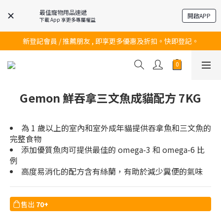
最佳寵物用品速遞
開啟APP
下載 App 享更多專屬權益
訂購滿$200 即可免費送貨!
新登記會員 / 推薦朋友 , 即享更多優惠及折扣。快即登記。
訂購滿$200 即可免費送貨!
訂購滿$200 即可免費送貨!
Gemon 鮮吞拿三文魚成貓配方 7KG
為 1 歲以上的室內和室外成年貓提供吞拿魚和三文魚的
完整食物
添加優質魚肉可提供最佳的 omega-3 和 omega-6 比
例
高度易消化的配方含有絲蘭，有助於減少糞便的氣味
售出
70+