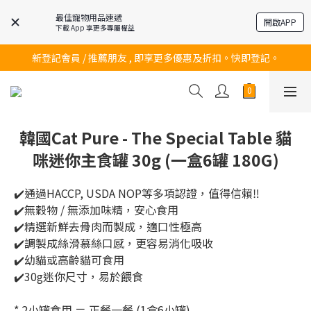
最佳寵物用品速遞
開啟APP
下載 App 享更多專屬權益
訂購滿$200 即可免費送貨!
新登記會員 / 推薦朋友 , 即享更多優惠及折扣。快即登記。
訂購滿$200 即可免費送貨!
訂購滿$200 即可免費送貨!
韓國Cat Pure - The Special Table 貓
咪迷你主食罐 30g (一盒6罐 180G)
✔️通過HACCP, USDA NOP等多項認證，值得信賴‼️
✔️無穀物 / 無添加味精，安心食用
✔️精選新鮮去骨肉而製成，適口性極高
✔️調製成絲滑慕絲口感，更容易消化吸收
✔️幼貓或高齡貓可食用
✔️30g迷你尺寸，易於餵食
* 2小罐食用 ＝ 正餐一餐 (1盒6小罐)