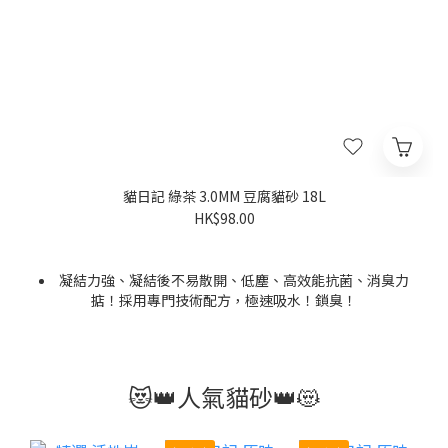
貓日記 綠茶 3.0MM 豆腐貓砂 18L
HK$98.00
凝結力強、凝結後不易散開、低塵、高效能抗菌、消臭力
掂！採用專門技術配方，極速吸水！鎖臭！
選用優質豆乳，原料成分達至食品級別，經高溫處理，安全
又放心；粉塵極低，對尿道、氣管就更健康。而且成份環保，
針對主人們要求：容易剷、唔易散、勁吸臭、用量低
均可自然生物分解。
😻👑人氣貓砂👑😻
價格為單包。
原箱= 3包