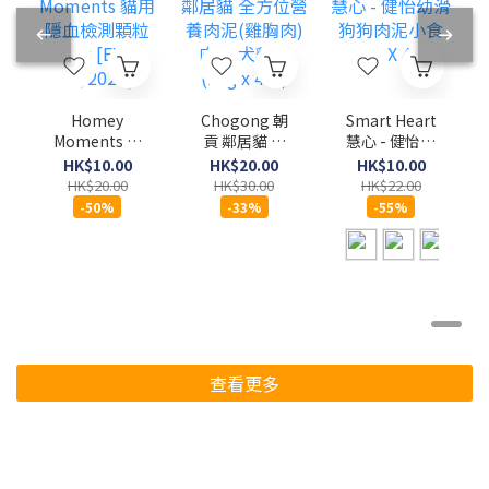
Homey
Chogong 朝
Smart Heart
Moments 貓
貢 鄰居貓 全
慧心 - 健怡幼
用隱血檢測顆
方位營養肉泥
滑狗狗肉泥小
HK$10.00
HK$20.00
HK$10.00
粒 10g [EXP
(雞胸肉)肉泥
食 15g X 4條
HK$20.00
HK$30.00
HK$22.00
11/2026]
犬貓用 (10g x
-50%
-33%
-55%
4條)
查看更多