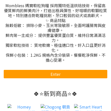
Mombless 媽寶軟粒狗糧 採用獨特低溫烘焙技術，保留高
優質鮮肉的鮮美肉汁，打造出極具彈性、好咀嚼的軟顆粒質
地。特別適合對乾糧挑剔、牙口較弱的幼犬或高齡犬。
✨ 商品特點
無穀低敏： 排除小麥、玉米等致敏原，全面呵護腸胃與皮
膚健康。
鮮肉第一主成分： 提供豐富優質蛋白質，維持日常滿滿活
力。
獨家軟粒技術： 質地軟嫩、極佳適口性，好入口且更好消
化。
保鮮小包裝： 1.2KG 規格內含分裝袋，餐餐乾淨保鮮、不
擔心受潮。
Enter
🍀⭐新到商品⭐🍀