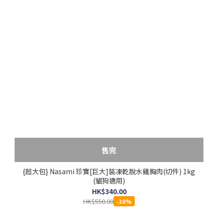
售完
{超大包} Nasami 珍寶[巨大]裝凍乾脫水雞胸肉(切件) 1kg
(貓狗適用)
HK$340.00
HK$550.00
-38%