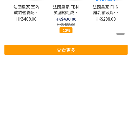
法國皇家 室內
法國皇家 FBN
法國皇家 FHN
成貓營養配方
英國短毛成貓
離乳貓及母貓
4kg
專屬配方 4kg
營養主食罐頭
HK$408.00
HK$430.00
HK$288.00
195G (原箱
HK$488.00
12罐) [粉紅色
-12%
BABY罐 ]
查看更多