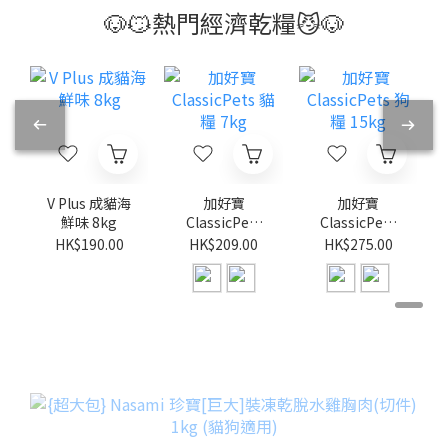
🐶😼熱門經濟乾糧😼🐶
V Plus 成貓海
加好寶
加好寶
鮮味 8kg
ClassicPets
ClassicPets
貓糧 7kg
狗糧 15kg
HK$190.00
HK$209.00
HK$275.00