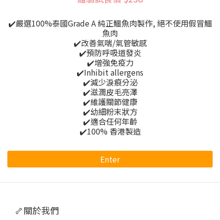
✔️嚴選100%泰國Grade A 純正鱷魚肉製作, 絕不使用假冒鱷
魚肉
✔️改善氣喘/氣管敏感
✔️預防呼吸道發炎
✔️增強免疫力
✔️Inhibit allergens
✔️減少淚痕分泌
✔️滋潤皮毛亮澤
✔️維護關節健康
✔️幼細粉末狀方
✔️適合任何年齡
✔️100% 香港製造
Enter
🦴關於我們