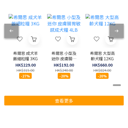
希爾思 成犬羊
希爾思 小型及
希爾思 大型高
飯細粒糧 3KG
迷你 皮膚腸胃
齡犬糧 12KG
敏感成犬糧
HK$229.00
HK$192.00
HK$660.00
4LB
HK$315.00
HK$240.00
HK$824.00
-27%
-20%
-20%
查看更多