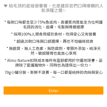
💗 給毛孩的星級營養餐，也是鏟屎官們口碑爆棚的人
氣濕糧之選✨
* 每款口味都含至少75%魚或肉，高優質肉質能全方位呵護
毛孩的消化、皮膚、毛髮與骨骼健康
* 採用100%人類食用級別食材，吃得安心又有營養
* 超過20款口味與口感選擇，再也不怕貓咪挑食
* 無麩質、無人工色素、無防腐劑、零額外添加，純淨天
然，敏感腸胃也能放心享用
* Almo Nature扣除成本後所有盈餘都用於守護地球🌍，品
牌除了愛護寵物外，同時也為環保出一份力。
70g小罐分裝，新鮮不浪費，每一口都是純粹的肉絲與安心
～
Enter