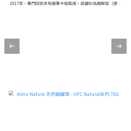
2017年，專門回收本地廢棄卡板製成。該貓砂為崩解型（遇水
崩解），採用
新顆粒配方，具有高吸水性、抗菌除臭等特性，並可直接沖入
馬桶，是香港製造的環保選擇。