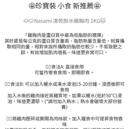
🤩珍寶裝 小食 新推薦🤩
🐶🐱Nasami 凍乾脫水雞胸肉 1KG🐱
「雞胸肉是蛋白質中最為低脂肪的選擇」
其好處是每公克的蛋白質含量高、脂肪熱量含量低，就算攝
取相同的量，相對來說所攝取的脂肪也較少，不易致肥之
餘，有效增加肌肉增長，味道更非常可口。
👍🏻食法A: 直接食用
可當作零食食用，即開即食。
👍🏻食法B: 可以加入暖水或凍水浸泡15-20分鐘，浸透後即可
食用
加入水後的雞肉接近蒸雞質地，如果以暖水(低於50˚C)浸
泡，味道更濃郁。(*請勿加入熱水；熱水會破壞大部份營
養)
👍🏻將雞肉壓碎或撕開為肉絲狀，加入糧食中可提昇食物香
味