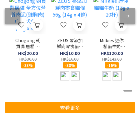
Chogong 朝
ZEUS 零添加
Milkies 迷你
貢 鄰居貓 全
鮮肉零食貓條
貓貓牛奶
方位營養肉泥
56g (14g x 4
(15g x 20杯)
HK$20.00
HK$10.00
HK$120.00
(雞胸肉)肉泥
條)
HK$30.00
HK$16.00
HK$143.00
犬貓用 (10g x
-33%
-38%
-16%
4條)
查看更多