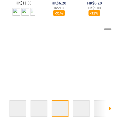
- 吞拿魚及菠
- 吞拿魚及蕃
85G x
HK$6.20
HK$6.20
HK$11.50
菜 (Grilled
茄 (Grilled
HK$9.00
HK$9.00
Tuna
Tuna
-31%
-31%
Spinach) 85G
Tomato)
85G