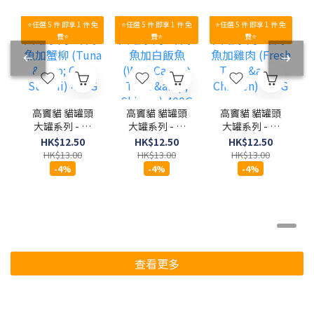
⭐任選 5 件 即享 1 件 免
⭐任選 5 件 即享 1 件 免
⭐任選 5 件 即享 1 件 免
費⭐
費⭐
費⭐
高竇貓 貓罐頭
高竇貓 貓罐頭
高竇貓 貓罐頭
大罐系列 - 吞
大罐系列 - 吞
大罐系列 - 吞
拿魚加蟹柳
拿魚加白飯魚
拿魚加雞肉
HK$12.50
HK$12.50
HK$12.50
(Tuna & Crab
(Wild Caught
(Fresh Tuna
HK$13.00
HK$13.00
HK$13.00
Surimi) 400G
Tuna &
& Chicken)
-4%
-4%
-4%
Shirasu)
400G
400G
查看更多