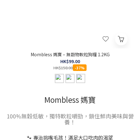
Mombless 媽寶 – 無穀物軟粒狗糧 1.2KG
HK$99.00
HK$158.00
-37%
Mombless 媽寶
100%無穀低敏，獨特軟粒嚼勁，鎖住鮮肉美味與營
養！
🐾 專治挑嘴毛孩！滿足大口吃肉的渴望