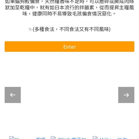
如果貓狗較偏食，天然糧香味不足時，可以壓碎或撕成肉絲
狀加至乾糧中，就有如日本流行的拌飯素，從而提昇主糧風
味，健康同時不易導致毛孩偏食情況惡化。
✨(多種食法，不同食法又有不同風味)
Enter