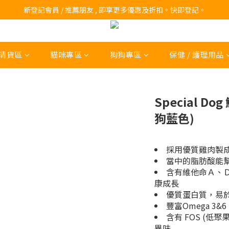
訂購滿$200 即可免費送貨!
新登記會員 / 推薦朋友 , 即享更多優惠及折扣。快即登記。
訂購滿$200 即可免費送貨!
清貨區
貓咪專區
狗狗專區
保健 / 護理用品
Special Do
狗藍色)
採用優質雞肉製
當中的脂肪酸能
含有維他命Ａ、
康成長
優質蛋白質，易
豐富Omega 3
含有 FOS (低
異味