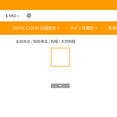
$
HKD
ROYAL CANIN 法國皇家
Hill's 希爾思
特價
全部商品
/
狗狗專區
/
狗糧
/
天然狗糧