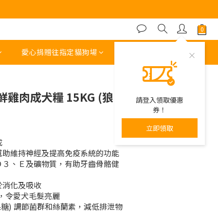
立即購買
愛心捐贈往指定貓狗場
其他運費 或 收費項目
g 鮮雞肉成犬糧 15KG (狼
請登入領取優惠
券！
立即領取
成
幫助維持神經及提高免疫系統的功能
Ｄ３、Ｅ及礦物質，有助牙齒骨骼健
於消化及吸收
&6，令愛犬毛髮亮麗
聚果糖) 調節菌群和絲蘭素，減低排泄物