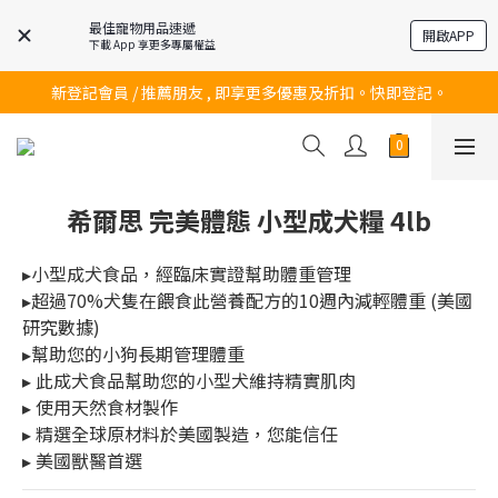
最佳寵物用品速遞
開啟APP
下載 App 享更多專屬權益
訂購滿$200 即可免費送貨!
新登記會員 / 推薦朋友 , 即享更多優惠及折扣。快即登記。
訂購滿$200 即可免費送貨!
訂購滿$200 即可免費送貨!
希爾思 完美體態 小型成犬糧 4lb
▸小型成犬食品，經臨床實證幫助體重管理
▸超過70%犬隻在餵食此營養配方的10週內減輕體重 (美國
研究數據)
▸幫助您的小狗長期管理體重
▸ 此成犬食品幫助您的小型犬維持精實肌肉
▸ 使用天然食材製作
▸ 精選全球原材料於美國製造，您能信任
▸ 美國獸醫首選