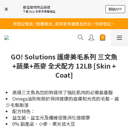
最佳寵物用品速遞
開啟APP
下載 App 享更多專屬權益
訂購滿$200 即可免費送貨!
新登記會員 / 推薦朋友 , 即享更多優惠及折扣。快即登記。
訂購滿$200 即可免費送貨!
訂購滿$200 即可免費送貨!
GO! Solutions 護膚美毛系列 三文魚
+蔬果+燕麥 全犬配方 12LB [Skin +
Coat]
高級三文魚為您的狗提供了強壯肌肉的必需氨基酸
Omega油則有助於保持健康的皮膚和光亮的毛髮，減
少毛髮脫落
配方特色：
益生菌、益生元及纖維促進消化道健康
0% 副產品、小麥、粟米或大豆