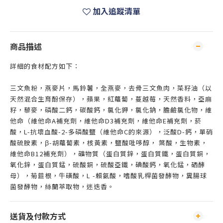
加入追蹤清單
商品描述
詳細的食材配方如下：
三文魚粉，燕麥片，馬鈴薯，全燕麥，去骨三文魚肉，菜籽油（以
天然混合生育酚保存），蘋果，紅蘿蔔，蔓越莓，天然香料，亞麻
籽，藜麥，磷酸二鈣，碳酸鈣，氯化鉀，氯化鈉，膽鹼氯化物，維
他命（維他命A補充劑，維他命D3補充劑，維他命E補充劑，菸
酸，L-抗壞血酸-2-多磷酸鹽（維他命C的來源），泛酸D-鈣，單硝
酸硫胺素，β-胡蘿蔔素，核黃素，鹽酸吡哆醇， 葉酸，生物素，
維他命B12補充劑），礦物質（蛋白質鋅，蛋白質鐵，蛋白質銅，
氧化鋅，蛋白質錳，硫酸銅，硫酸亞鐵，碘酸鈣，氧化錳，硒酵
母），菊苣根，牛磺酸，L -賴氨酸，嗜酸乳桿菌發酵物，糞腸球
菌發酵物，絲蘭萃取物，迷迭香。
送貨及付款方式