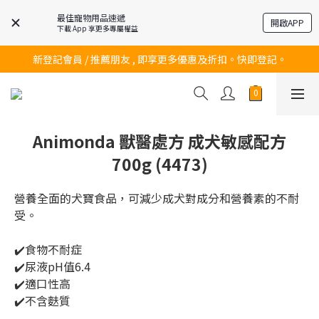
最佳寵物用品速遞
開啟APP
下載 App 享更多專屬權益
訂購滿$200 即可免費送貨!
新登記會員 / 推薦朋友 , 即享更多優惠及折扣。快即登記。
訂購滿$200 即可免費送貨!
訂購滿$200 即可免費送貨!
Animonda 獸醫處方 成犬敏感配方
700g (4473)
營養全面的犬寶食品，可減少成犬對成分和營養素的不耐
受。
✔️食物不耐症
✔️尿液pH值6.4
✔️適口性高
✔️不含麩質