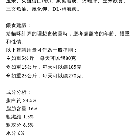
玉米、火雞蛋白(乾)、家禽脂肪、火雞肝、玉米麩質、
三文魚油、氯化鉀、DL-蛋氨酸。
餵食建議：
給貓咪計算的理想食物量時，應考慮寵物的年齡、體重
和性情。
以下建議用量可作為一般準則：
🔷
如重5公斤，每天可以餵80克
🔷
如重15公斤，每天可以餵185克
🔷
如重25公斤，每天可以餵270克。
成分分析：
蛋白質 24.5%
脂肪含量 16%
粗纖維 1.5%
粗灰分 6.5%
水分 6%