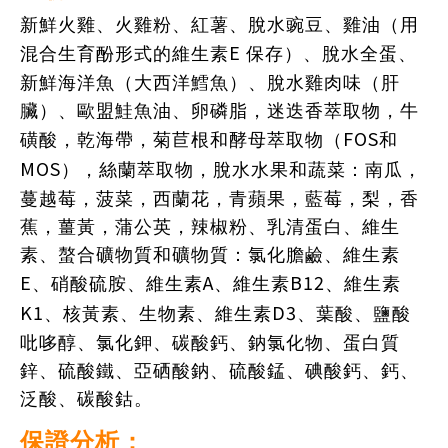
新鮮火雞、火雞粉、紅薯、脫水豌豆、雞油（用
E
混合生育酚形式的維生素
保存）、脫水全蛋、
新鮮海洋魚（大西洋鱈魚）、脫水雞肉味（肝
臟）、歐盟鮭魚油、卵磷脂，迷迭香萃取物，牛
FOS
磺酸，乾海帶，菊苣根和酵母萃取物（
和
MOS
），絲蘭萃取物，脫水水果和蔬菜：南瓜，
蔓越莓，菠菜，西蘭花，青蘋果，藍莓，梨，香
蕉，薑黃，蒲公英，辣椒粉、乳清蛋白、維生
素、螯合礦物質和礦物質：氯化膽鹼、維生素
E
A
B12
、硝酸硫胺、維生素
、維生素
、維生素
K1
D3
、核黃素、生物素、維生素
、葉酸、鹽酸
吡哆醇、氯化鉀、碳酸鈣、鈉氯化物、蛋白質
鋅、硫酸鐵、亞硒酸鈉、硫酸錳、碘酸鈣、鈣、
泛酸、碳酸鈷。
保證分析：