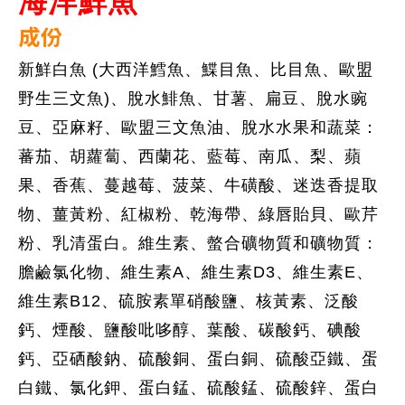
海洋鮮魚
成份
新鮮白魚
(
大西洋鱈魚、鰈目魚、比目魚、歐盟
野生三文魚
)
、脫水鯡魚、甘薯、扁豆、脫水豌
豆、亞麻籽、歐盟三文魚油、脫水水果和蔬菜：
蕃茄、胡蘿蔔、西蘭花、藍莓、南瓜、梨、蘋
果、香蕉、蔓越莓、菠菜、牛磺酸、迷迭香提取
物、薑黃粉、紅椒粉、乾海帶、綠唇貽貝、歐芹
粉、乳清蛋白。維生素、螫合礦物質和礦物質：
膽鹼氯化物、維生素
A
、維生素
D3
、維生素
E
、
維生素
B12
、硫胺素單硝酸鹽、核黃素、泛酸
鈣、煙酸、鹽酸吡哆醇、葉酸、碳酸鈣、碘酸
鈣、亞硒酸鈉、硫酸銅、蛋白銅、硫酸亞鐵、蛋
白鐵、氯化鉀、蛋白錳、硫酸錳、硫酸鋅、蛋白