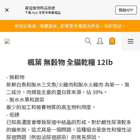
最佳寵物用品速遞
開啟APP
下載 App 享更多專屬權益
訂購滿$200 即可免費送貨!
新登記會員 / 推薦朋友 , 即享更多優惠及折扣。快即登記。
訂購滿$200 即可免費送貨!
訂購滿$200 即可免費送貨!
楓葉 無穀物 全貓乾糧 12lb
- 無穀物
新鮮白魚和脫水三文魚/火雞肉和脫水火雞肉 為第一、第
二成分。肉類是主要的蛋白質來源，佔 38%。
- 脫水水果和蔬菜
最少的加工和營養物質的高生物利用度。
- 低鎂
已知高濃度會導致尿道中結晶的形成。對於鹼性尿液較多
的貓來說，這尤其是一個問題。這種組合是急性和慢性泌
尿道問題（例如泌尿道感染）的常見原因。