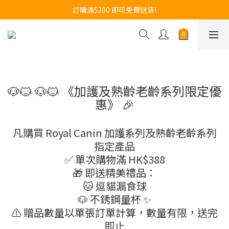
訂購滿$200 即可免費送貨!
訂購滿$200 即可免費送貨!
新登記會員 / 推薦朋友 , 即享更多優惠及折扣。快即登記。
訂購滿$200 即可免費送貨!
🐶🐱 🐶🐱 《加護及熟齡老齡系列限定優
惠》 🎉
凡購買 Royal Canin 加護系列及熟齡老齡系列
指定產品
✅ 單次購物滿 HK$388
🎁 即送精美禮品：
🐱 逗貓漏食球
🐶 不銹鋼量杯 ✨
⚠️ 贈品數量以單張訂單計算，數量有限，送完
即止