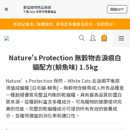
最佳寵物用品速遞
開啟APP
下載 App 享更多專屬權益
訂購滿$200 即可免費送貨!
新登記會員 / 推薦朋友 , 即享更多優惠及折扣。快即登記。
訂購滿$200 即可免費送貨!
訂購滿$200 即可免費送貨!
Nature's Protection 無穀物去淚痕白
貓配方(鯡魚味) 1.5kg
Nature’s Protection 保然 – White Cats 去淚痕平衡尿
液值成貓糧 [白毛貓-鯡魚] – 無穀物含鯡魚成人所有品種是
一種超級優質完整且均衡的乾貓糧，具有最高品質的蛋白
質來源。這種飼料富含多種成分，可為寵物的健康提供完
美的性能。完整的乾貓糧成分可提供所有有效的營養成
分，並確保適當的消化率和適口性。