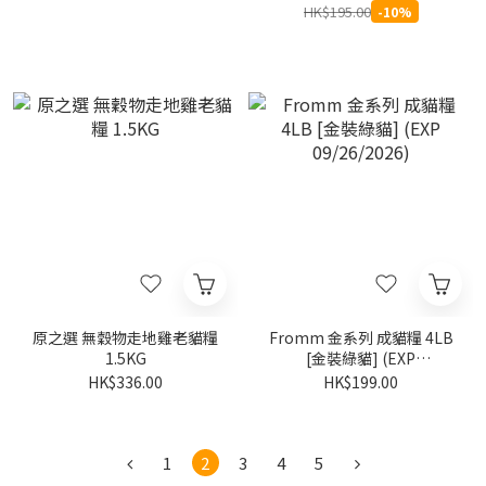
HK$195.00
-10%
原之選 無穀物走地雞老貓糧
Fromm 金系列 成貓糧 4LB
1.5KG
[金裝綠貓] (EXP
09/26/2026)
HK$336.00
HK$199.00
1
2
3
4
5