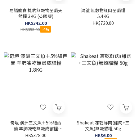
易膳寵食 捷豹無穀物全貓天
渴望 無穀物紅肉全貓糧
然糧 3KG (英國版)
5.4KG
HK$342.00
HK$720.00
HK$355.00
-4%
奇境 澳洲三文魚＋5%紐西
Shakeat 凍乾鮮肉(雞肉+三
蘭 羊肺凍乾無穀成貓糧
文魚)無穀貓糧 50g
1.8KG
HK$378.00
HK$6.00