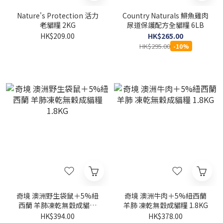
Nature's Protection 活力
Country Naturals 鯡魚雞肉
老貓糧 2KG
尿道保護配方全貓糧 6LB
HK$209.00
HK$265.00
HK$295.00
-10%
奇境 澳洲野生袋鼠＋5%紐
奇境 澳洲牛肉＋5%紐西蘭
西蘭 羊肺凍乾無穀成貓糧
羊肺 凍乾無穀成貓糧 1.8KG
1.8KG
HK$394.00
HK$378.00